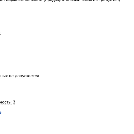
.
тных
не
допускается
.
ность:
3
е