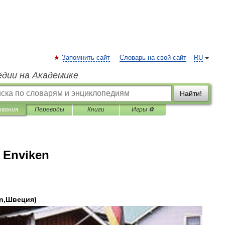
Запомнить сайт
Словарь на свой сайт
RU
едии на Академике
Найти!
ования
Переводы
Книги
Игры ⚽
 Enviken
n
,
Швеция
)