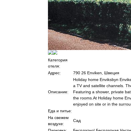
Категория
отеля:
Адрес:
790
26
Enviken
,
Швеция
Holiday
home
Enviksbyn
Envik
a
TV
and
satellite
channels
.
Th
Описание:
Featuring
a
shower
,
private
ba
the
rooms
.
At
Holiday
home
Env
enjoyed
on
site
or
in
the
surrou
Еда
и
питье:
На
свежем
Сад
воздухе:
Парковка:
Бесплатно
!
Бесплатная
Част