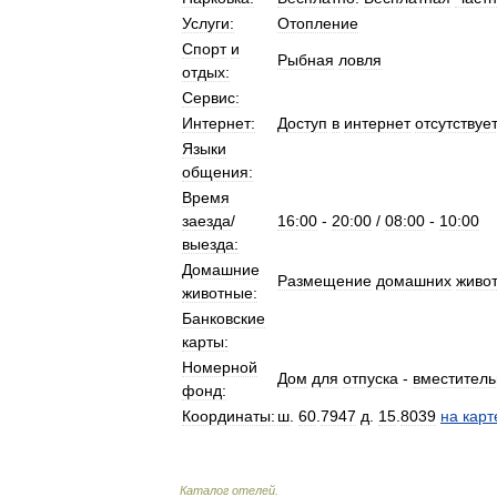
Услуги:
Отопление
Спорт
и
Рыбная
ловля
отдых:
Сервис:
Интернет:
Доступ
в
интернет
отсутствует
Языки
общения:
Время
заезда
/
16:00
-
20:00
/
08:00
-
10:00
выезда:
Домашние
Размещение
домашних
живо
животные:
Банковские
карты:
Номерной
Дом
для
отпуска
-
вместитель
фонд:
Координаты:
ш
.
60
.
7947
д
.
15
.
8039
на
карт
Каталог
отелей
.