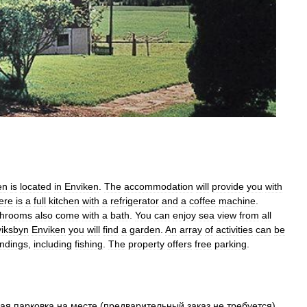
en
is
located
in
Enviken
.
The
accommodation
will
provide
you
with
ere
is
a
full
kitchen
with
a
refrigerator
and
a
coffee
machine
.
throoms
also
come
with
a
bath
.
You
can
enjoy
sea
view
from
all
iksbyn
Enviken
you
will
find
a
garden
.
An
array
of
activities
can
be
ndings
,
including
fishing
.
The
property
offers
free
parking
.
ная
парковка
на
месте
(
предварительный
заказ
не
требуется
) .