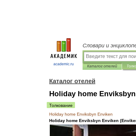
Словари и энциклоп
academic.ru
Каталог отелей
Толк
Каталог отелей
Holiday home Enviksbyn
Толкование
Holiday
home
Enviksbyn
Enviken
Holiday
home
Enviksbyn
Enviken
(
Envike